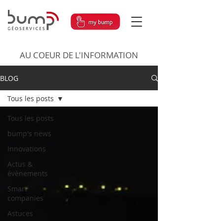
AU COEUR DE L'INFORMATION
BLOG
Tous les posts
Tous les posts
bump's news
Innovations
Actus &
évènements
Smart
companies
Astuces