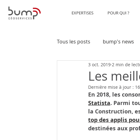
EXPERTISES
POUR QUI ?
Tous les posts
bump's news
3 oct. 2019
2 min de lect
Transports
Construction
Les meil
Dernière mise à jour :
16
En 2018, les conso
Statista
. Parmi to
la Construction, e
top des applis pou
destinées aux prof