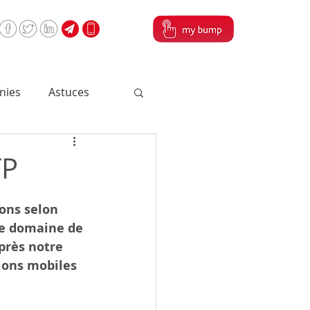
nies
Astuces
TP
ons selon 
 le domaine de 
près notre 
ions mobiles 