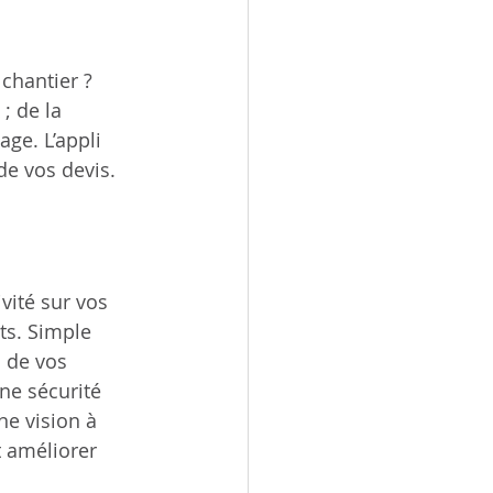
chantier ? 
; de la 
ge. L’appli 
de vos devis. 
ivité sur vos 
ts. Simple 
i de vos 
ne sécurité 
ne vision à 
t améliorer 