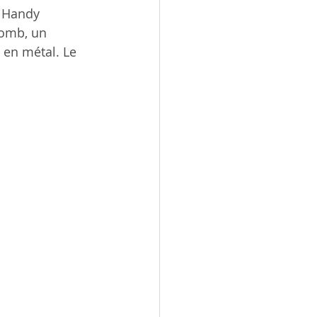
 iHandy 
lomb, un 
 en métal. Le 