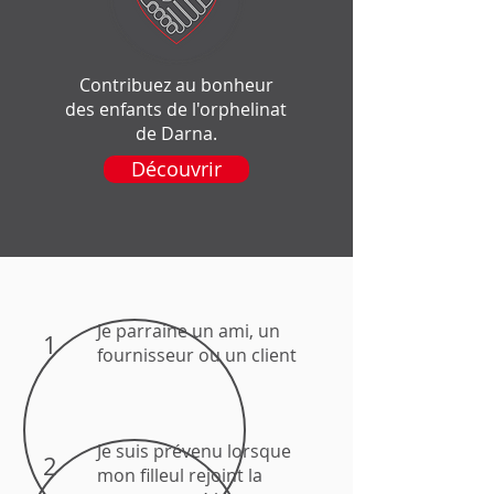
Contribuez au bonheur
des enfants de l'orphelinat
de Darna.
Découvrir
Je parraine un ami, un
1
fournisseur ou un client
Je suis prévenu lorsque
2
mon filleul rejoint la