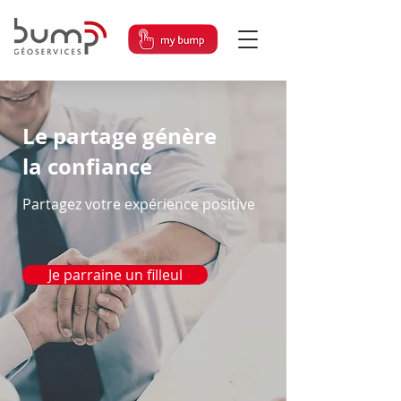
Le partage génère
la confiance
Partagez votre expérience positive
Je parraine un filleul