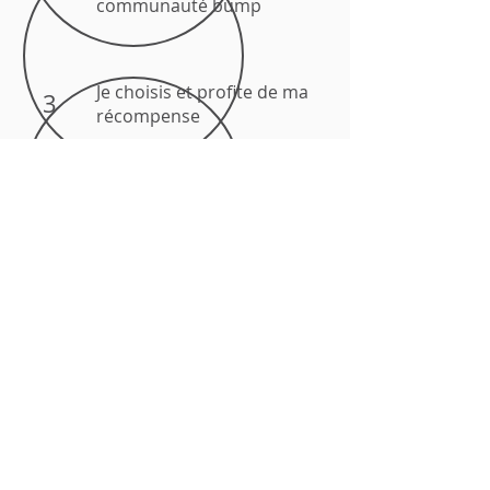
communauté bump
Je choisis et profite de ma
3
récompense
Mon filleul profite d'un
4
mois d'abonnement offert
Je parraine un proche