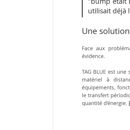
"bump était l
utilisait déj
Une solution
Face aux probléma
évidence. 
TAG BLUE est une s
matériel à distan
équipements, fonct
le transfert périod
quantité d’énergie. 