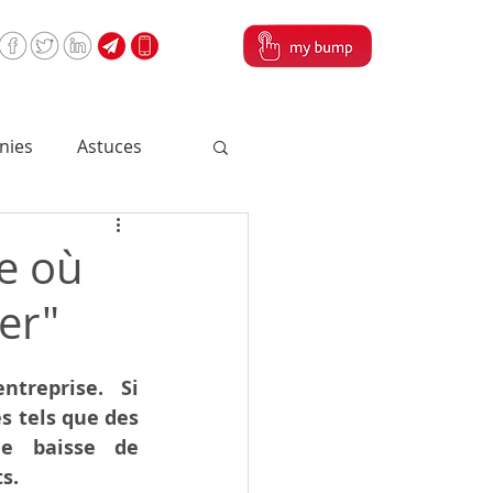
nies
Astuces
ce où
er"
treprise.  Si 
 tels que des 
e baisse de 
s. 