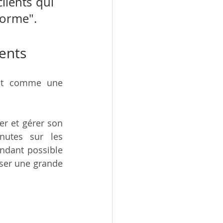
ients qui 
forme". 
ents  
it comme une 
r et gérer son 
utes sur les 
ndant possible 
ser une grande 