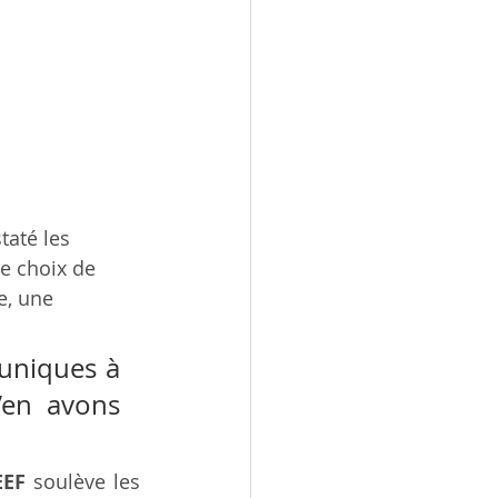
taté les 
e choix de 
e, une 
uniques à 
en avons 
EEF
 soulève les 