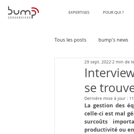
EXPERTISES
POUR QUI ?
Tous les posts
bump's news
29 sept. 2022
2 min de l
Transports
Construction
Intervie
se trouv
Dernière mise à jour :
11
La gestion des éq
celle-ci est mal g
surcoûts import
productivité ou 