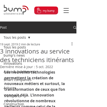
Post
Tous les posts
19 sept. 2019
2 min de lecture
Tous les posts
3 innovations au service
bump's news
des techniciens itinérants
Innovations
Dernière mise à jour :
5 oct. 2022
Actus & évènements
Les nouvelles technologies 
permettent la création de 
Smart companies
nouveaux métiers et surtout, la 
Astuces
transformation de ceux que l’on 
connait déjà. L’innovation 
Transports
révolutionne de nombreux 
Construction
secteurs comme celui de la 