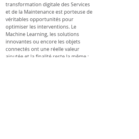
transformation digitale des Services 
et de la Maintenance est porteuse de 
véritables opportunités pour 
optimiser les interventions. Le 
Machine Learning, les solutions 
innovantes ou encore les objets 
connectés ont une réelle valeur 
ajoutée et la finalité reste la même : 
optimiser la planification des 
tournées, améliorer la satisfaction 
client et renforcer la productivité des 
techniciens. On peut alors se 
demander jusqu’où ira la 
transformation du service et de la 
maintenance ?
innovations
Service et maintenance
Innovations