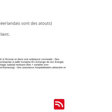
/néerlandais sont des atouts)
lient.
sé à l'écoute et dans une ambiance conviviale - Des
e entreprise à taille humaine En échange de ton énergie,
age salarial motivant (fixe + variable non-
e/Samsung) - Une assurance hospitalisation attractive et