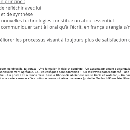
n principe :
de réfléchir avec lui
 et de synthèse
s nouvelles technologies constitue un atout essentiel
communiquer tant à l'oral qu'à l'écrit, en français (anglais
iorer les processus visant à toujours plus de satisfaction c
ser les objectifs, tu auras: - Une formation initiale et continue - Un accompagnement personnali
articulièrement agréable. Et…les collègues sont adorables ! - Un télétravail partiel autorisé - Un
offre: - Un poste CDI à temps plein, basé à Rhode-Saint-Genèse (entre Uccle et Waterloo) - Un pack
 et une carte essence - Des outils de communication modernes (portable Macbook/Pc-mobile iPhon
REJOIGNEZ NOTRE
COMMUNAUTÉ
RESTEZ
CONNECTÉS