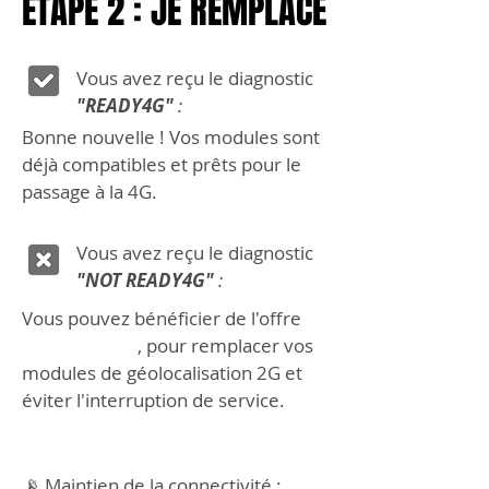
ÉTAPE 2 : JE REMPLACE
ÉTAPE 2 : JE REMPLACE
Vous avez reçu le diagnostic
"READY4G"
:
Bonne nouvelle ! Vos modules sont
déjà compatibles et prêts pour le
passage à la 4G.
Vous avez reçu le diagnostic
"NOT READY4G"
:
Vous pouvez bénéficier de l'offre
GOOD DEAL
, pour remplacer vos
modules de géolocalisation 2G et
éviter l'interruption de service.
📡 Maintien de la connectivité :