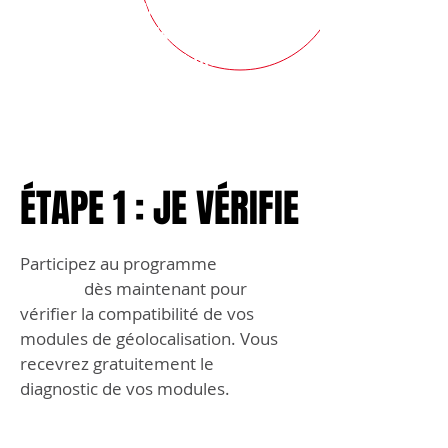
désactivés. Vos
modules de
géolocalisation
ne
transmettront plus de
données si vous ne migrez pas
vers la 4G.
ÉTAPE 1 : JE VÉRIFIE
ÉTAPE 1 : JE VÉRIFIE
Participez au programme
GOOD
CHECK
dès maintenant pour
vérifier la compatibilité de vos
modules de géolocalisation. Vous
recevrez gratuitement le
diagnostic
de
vos
modules.